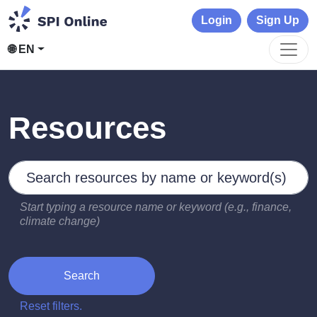
Login
Sign Up
🌐 EN
Resources
Search by keywords
Type 2 or more characters for results.
Start typing a resource name or keyword (e.g., finance,
climate change)
Search
Reset filters.